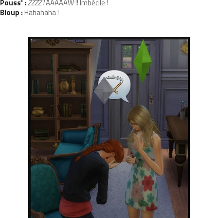
Pouss' :
ZZZZ !
AAAAAW !! Imbécile !
Bloup :
Hahahaha !