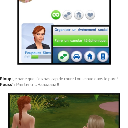
Bloup:
Je parie que t'es pas cap de courir toute nue dans le parc !
Pouss' :
Pari tenu … Haaaaaaa !!