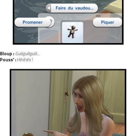
Bloup :
Guiliguiliguili
...
Pouss' :
Hihihihi !