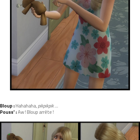
Bloup :
Hahahaha,
pikpikpik
…
Pouss' :
Aw ! Bloup arrête !