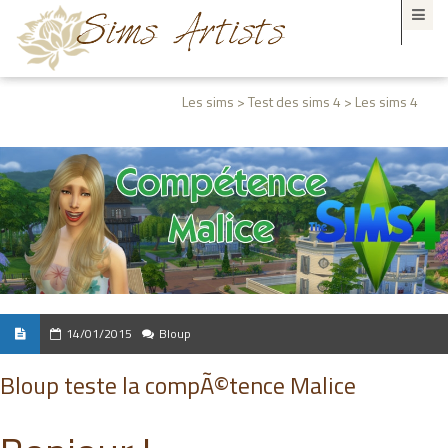
Les sims > Test des sims 4 > Les sims 4
14/01/2015
Bloup
Bloup teste la compÃ©tence Malice