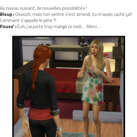
Au niveau suivant, de nouvelles possibilités !
Bloup :
Oooooh, mais ton ventre s'est arrondi, tu m'avais caché ça!!
Comment s'appelle le père ?!
Pouss' :
Euh, j'ai juste trop mangé ce midi … Merci …