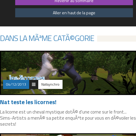
Revenir au sommaire
Aller en haut de la page
DANS LA MÃªME CATÃ©GORIE
04/12/2013
Natsynchro
Nat teste les licornes!
La licorne est un cheval mystique dotÃ© d'une corne sur le front...
Sims-Artists a menÃ© sa petite enquÃªte pour vous en dÃ©voiler les
secrets!