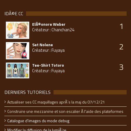
IDÃ©E CC
1
ElÃ©onore Weber
Créateur : Chanchan24
2
Set Nolene
Créateur : Fuyaya
3
Tee-Shirt Totoro
Créateur : Fuyaya
DERNIERS TUTORIELS
Actualiser ses CC maquillages aprÃ¨s la maj du 07/12/21
Construire une mezzanine et son escalier Ã l'aide des plateformes
Catalogue d'images du mode debug
Modifier la diffusion de la lumiÃ¨re