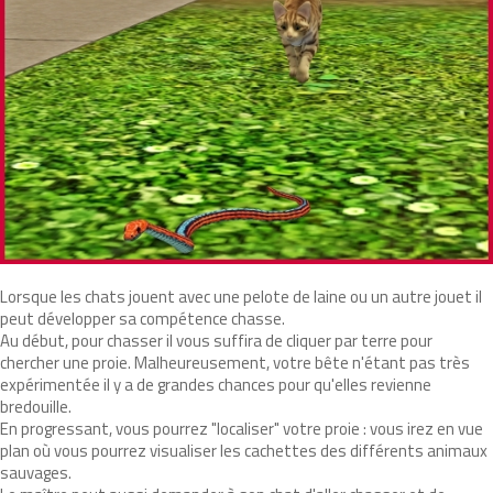
Lorsque les chats jouent avec une pelote de laine ou un autre jouet il
peut développer sa compétence chasse.
Au début, pour chasser il vous suffira de cliquer par terre pour
chercher une proie. Malheureusement, votre bête n'étant pas très
expérimentée il y a de grandes chances pour qu'elles revienne
bredouille.
En progressant, vous pourrez "localiser" votre proie : vous irez en vue
plan où vous pourrez visualiser les cachettes des différents animaux
sauvages.