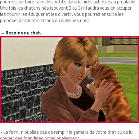
pourrez leur faire faire des petits dans la niche achetée au préalable.
Une fois les chatons nés (souvent 2 ou 3) il faudra vous en occuper :
les nourrir, les éduquer et les divertir. Vous pourrez ensuite les
proposer à l'adoption (tous ou quelques uns).
→ Besoins du chat.
• La faim : n'oubliez pas de remplir la gamelle de votre chat ou de lui
donner des friandises occasionellement.