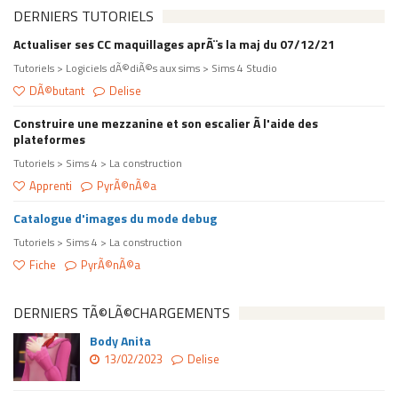
DERNIERS TUTORIELS
Actualiser ses CC maquillages aprÃ¨s la maj du 07/12/21
Tutoriels > Logiciels dÃ©diÃ©s aux sims > Sims 4 Studio
DÃ©butant
Delise
Construire une mezzanine et son escalier Ã l'aide des
plateformes
Tutoriels > Sims 4 > La construction
Apprenti
PyrÃ©nÃ©a
Catalogue d'images du mode debug
Tutoriels > Sims 4 > La construction
Fiche
PyrÃ©nÃ©a
DERNIERS TÃ©LÃ©CHARGEMENTS
Body Anita
13/02/2023
Delise