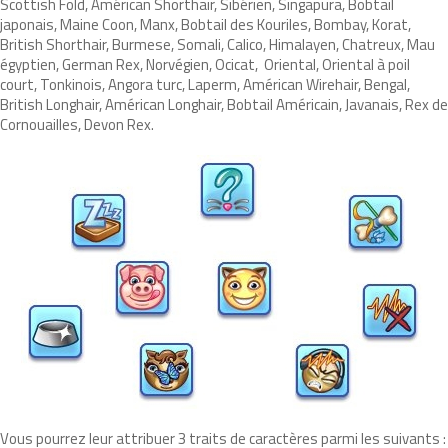
Scottish Fold, Américan Shorthair, Sibérien, Singapura, Bobtail
japonais, Maine Coon, Manx, Bobtail des Kouriles, Bombay, Korat,
British Shorthair, Burmese, Somali, Calico, Himalayen, Chatreux, Mau
égyptien, German Rex, Norvégien, Ocicat, Oriental, Oriental à poil
court, Tonkinois, Angora turc, Laperm, Américan Wirehair, Bengal,
British Longhair, Américan Longhair, Bobtail Américain, Javanais, Rex de
Cornouailles, Devon Rex.
Vous pourrez leur attribuer 3 traits de caractères parmi les suivants :