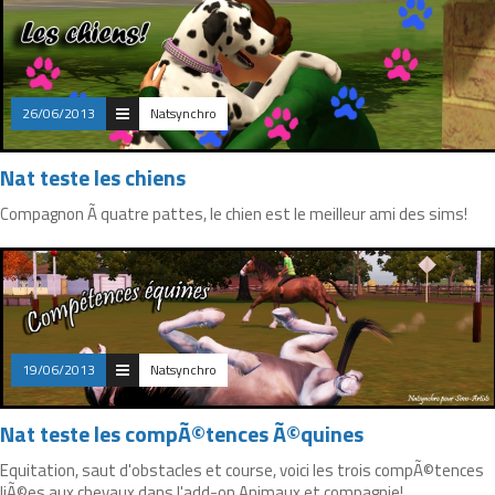
26/06/2013
Natsynchro
Nat teste les chiens
Compagnon Ã quatre pattes, le chien est le meilleur ami des sims!
19/06/2013
Natsynchro
Nat teste les compÃ©tences Ã©quines
Equitation, saut d'obstacles et course, voici les trois compÃ©tences
liÃ©es aux chevaux dans l'add-on Animaux et compagnie!