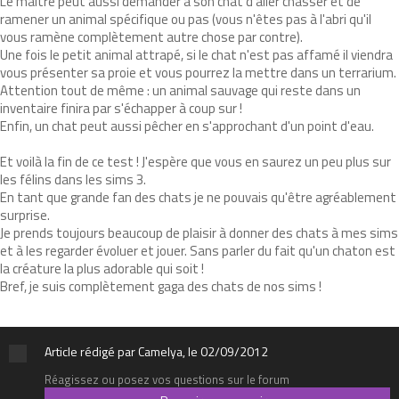
Le maître peut aussi demander à son chat d'aller chasser et de
ramener un animal spécifique ou pas (vous n'êtes pas à l'abri qu'il
vous ramène complètement autre chose par contre).
Une fois le petit animal attrapé, si le chat n'est pas affamé il viendra
vous présenter sa proie et vous pourrez la mettre dans un terrarium.
Attention tout de même : un animal sauvage qui reste dans un
inventaire finira par s'échapper à coup sur !
Enfin, un chat peut aussi pêcher en s'approchant d'un point d'eau.
Et voilà la fin de ce test ! J'espère que vous en saurez un peu plus sur
les félins dans les sims 3.
En tant que grande fan des chats je ne pouvais qu'être agréablement
surprise.
Je prends toujours beaucoup de plaisir à donner des chats à mes sims
et à les regarder évoluer et jouer. Sans parler du fait qu'un chaton est
la créature la plus adorable qui soit !
Bref, je suis complètement gaga des chats de nos sims !
Article rédigé par Camelya, le 02/09/2012
Réagissez ou posez vos questions sur le forum