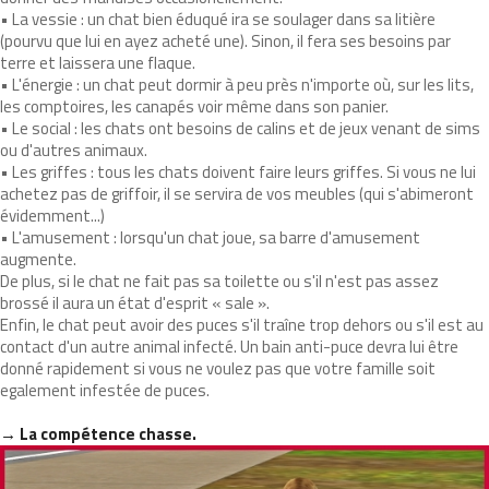
• La vessie : un chat bien éduqué ira se soulager dans sa litière
(pourvu que lui en ayez acheté une). Sinon, il fera ses besoins par
terre et laissera une flaque.
• L'énergie : un chat peut dormir à peu près n'importe où, sur les lits,
les comptoires, les canapés voir même dans son panier.
• Le social : les chats ont besoins de calins et de jeux venant de sims
ou d'autres animaux.
• Les griffes : tous les chats doivent faire leurs griffes. Si vous ne lui
achetez pas de griffoir, il se servira de vos meubles (qui s'abimeront
évidemment...)
• L'amusement : lorsqu'un chat joue, sa barre d'amusement
augmente.
De plus, si le chat ne fait pas sa toilette ou s'il n'est pas assez
brossé il aura un état d'esprit « sale ».
Enfin, le chat peut avoir des puces s'il traîne trop dehors ou s'il est au
contact d'un autre animal infecté. Un bain anti-puce devra lui être
donné rapidement si vous ne voulez pas que votre famille soit
egalement infestée de puces.
→ La compétence chasse.