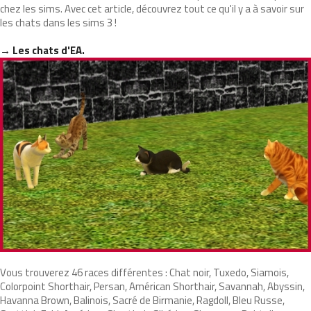
chez les sims. Avec cet article, découvrez tout ce qu'il y a à savoir sur
les chats dans les sims 3 !
→ Les chats d'EA.
Vous trouverez 46 races différentes : Chat noir, Tuxedo, Siamois,
Colorpoint Shorthair, Persan, Américan Shorthair, Savannah, Abyssin,
Havanna Brown, Balinois, Sacré de Birmanie, Ragdoll, Bleu Russe,