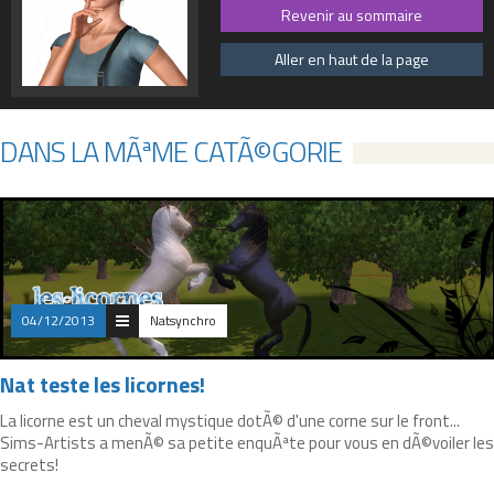
Revenir au sommaire
Aller en haut de la page
DANS LA MÃªME CATÃ©GORIE
04/12/2013
Natsynchro
Nat teste les licornes!
La licorne est un cheval mystique dotÃ© d'une corne sur le front...
Sims-Artists a menÃ© sa petite enquÃªte pour vous en dÃ©voiler les
secrets!