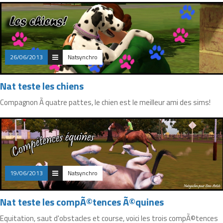
26/06/2013
Natsynchro
Nat teste les chiens
Compagnon Ã quatre pattes, le chien est le meilleur ami des sims!
19/06/2013
Natsynchro
Nat teste les compÃ©tences Ã©quines
Equitation, saut d'obstacles et course, voici les trois compÃ©tences