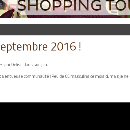
septembre 2016 !
s par Delise dans son jeu.
re talentueuse communauté ! Peu de CC masculins ce mois ci, mais je n