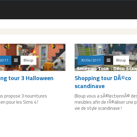
/2017
Bloup
30/04/2017
Bloup
ng tour 3 Halloween
Shopping tour DÃ©co
scandinave
us propose 3 nourritures
Bloup vous a sÃ©lectionnÃ© de
en pour les Sims 4 !
meubles afin de rÃ©aliser une p
vie de style scandinave !