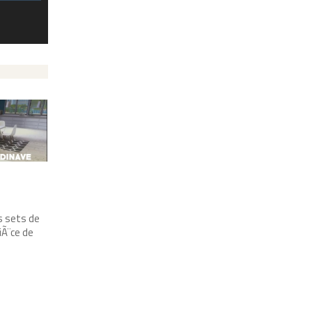
s sets de
iÃ¨ce de