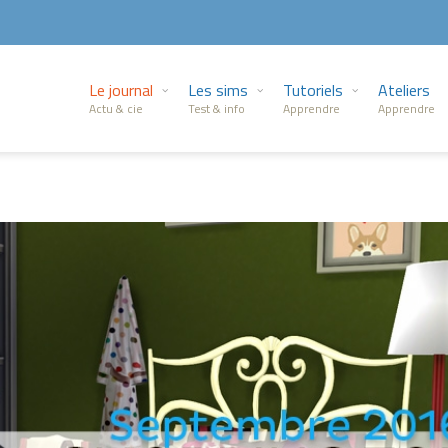
Le journal
Les sims
Tutoriels
Ateliers
Actu & cie
Test & info
Apprendre
Apprendre