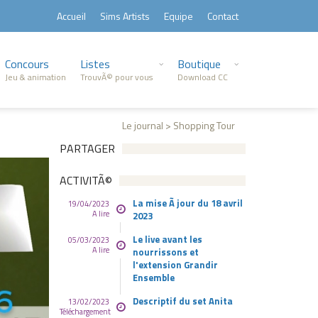
Accueil
Sims Artists
Equipe
Contact
Concours
Listes
Boutique
Jeu & animation
TrouvÃ© pour vous
Download CC
Le journal > Shopping Tour
PARTAGER
ACTIVITÃ©
La mise Ã jour du 18 avril
19/04/2023
A lire
2023
Le live avant les
05/03/2023
A lire
nourrissons et
l'extension Grandir
Ensemble
Descriptif du set Anita
13/02/2023
Téléchargement