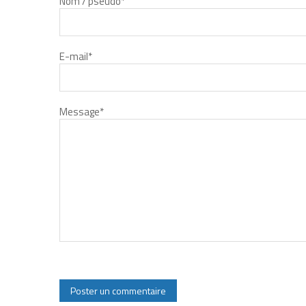
Nom / pseudo
*
E-mail
*
Message
*