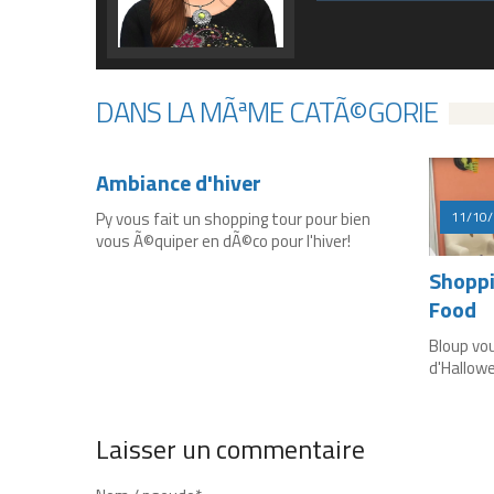
DANS LA MÃªME CATÃ©GORIE
09/01/2018
Pyrenea
Ambiance d'hiver
Py vous fait un shopping tour pour bien
11/10
vous Ã©quiper en dÃ©co pour l'hiver!
Shoppi
Food
Bloup vo
d'Hallowe
Laisser un commentaire