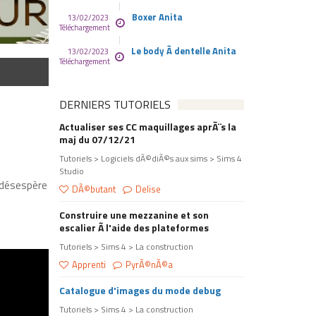
Boxer Anita
13/02/2023
Téléchargement
Le body Ã dentelle Anita
13/02/2023
Téléchargement
DERNIERS TUTORIELS
Actualiser ses CC maquillages aprÃ¨s la
maj du 07/12/21
Tutoriels > Logiciels dÃ©diÃ©s aux sims > Sims 4
Studio
e désespère
DÃ©butant
Delise
Construire une mezzanine et son
escalier Ã l'aide des plateformes
Tutoriels > Sims 4 > La construction
Apprenti
PyrÃ©nÃ©a
Catalogue d'images du mode debug
Tutoriels > Sims 4 > La construction