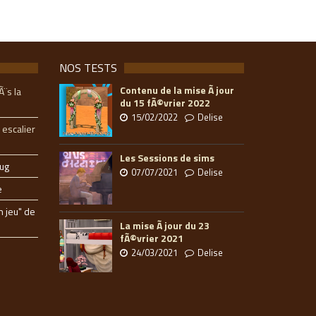
NOS TESTS
Contenu de la mise Ã jour
Ã¨s la
du 15 fÃ©vrier 2022
15/02/2022
Delise
 escalier
Les Sessions de sims
ug
07/07/2021
Delise
e
n jeu" de
La mise Ã jour du 23
fÃ©vrier 2021
24/03/2021
Delise