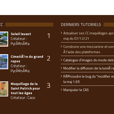
CC
DERNIERS TUTORIELS
1
Actualiser ses CC maquillages apr
Soleil levant
Créateur :
maj du 07/12/21
PyrÃ©nÃ©a
Construire une mezzanine et son
Ã l'aide des plateformes
2
CimetiÃ¨re du grand
Catalogue d'images du mode deb
repos
Créateur :
Modifier la diffusion de la lumiÃ¨r
PyrÃ©nÃ©a
RÃ©soudre le bug du "modifier e
la maj 1.69
3
Maquillage de la
Saint Patrick pour
Manipuler le CAS
tout les âges
Créateur : Caco