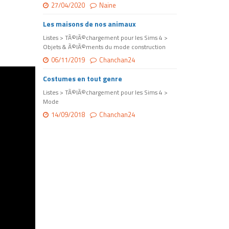
27/04/2020
Naine
Les maisons de nos animaux
Listes > TÃ©lÃ©chargement pour les Sims 4 >
Objets & Ã©lÃ©ments du mode construction
06/11/2019
Chanchan24
Costumes en tout genre
Listes > TÃ©lÃ©chargement pour les Sims 4 >
Mode
14/09/2018
Chanchan24