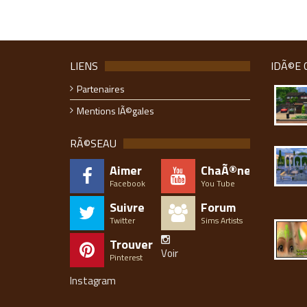
LIENS
IDÃ©E 
Partenaires
Mentions lÃ©gales
RÃ©SEAU
Aimer
ChaÃ®ne
Facebook
You Tube
Suivre
Forum
Twitter
Sims Artists
Trouver
Voir
Pinterest
Instagram