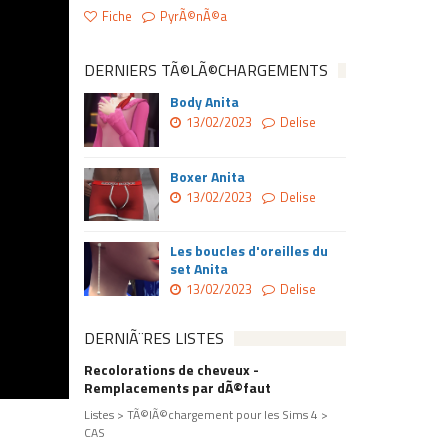
Fiche
PyrÃ©nÃ©a
DERNIERS TÃ©LÃ©CHARGEMENTS
Body Anita
13/02/2023
Delise
Boxer Anita
13/02/2023
Delise
Les boucles d'oreilles du
set Anita
13/02/2023
Delise
DERNIÃ¨RES LISTES
Recolorations de cheveux -
Remplacements par dÃ©faut
Listes > TÃ©lÃ©chargement pour les Sims 4 >
CAS