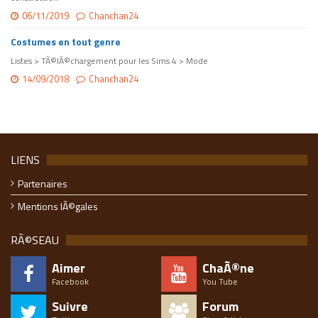
06/11/2019
Chanchan24
Costumes en tout genre
Listes > TÃ©lÃ©chargement pour les Sims 4 > Mode
14/09/2018
Chanchan24
LIENS
Partenaires
Mentions lÃ©gales
RÃ©SEAU
Aimer
ChaÃ®ne
Facebook
You Tube
Suivre
Forum