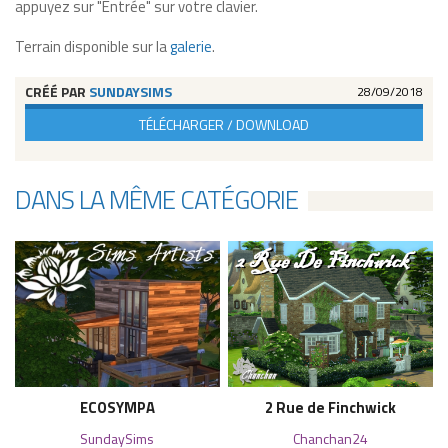
appuyez sur "Entrée" sur votre clavier.
Terrain disponible sur la
galerie
.
CRÉÉ PAR
SUNDAYSIMS
28/09/2018
TÉLÉCHARGER / DOWNLOAD
DANS LA MÊME CATÉGORIE
ECOSYMPA
2 Rue de Finchwick
SundaySims
Chanchan24