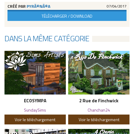
CRÉÉ PAR
PYRÃ©NÃ©A
07/04/2017
TÉLÉCHARGER / DOWNLOAD
DANS LA MÊME CATÉGORIE
ECOSYMPA
2 Rue de Finchwick
SundaySims
Chanchan24
Voir le téléchargement
Voir le téléchargement