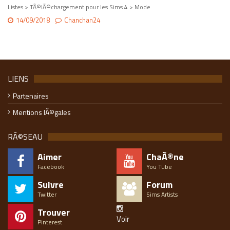
Listes > TÃ©lÃ©chargement pour les Sims 4 > Mode
14/09/2018
Chanchan24
LIENS
Partenaires
Mentions lÃ©gales
RÃ©SEAU
Aimer
ChaÃ®ne
Facebook
You Tube
Suivre
Forum
Twitter
Sims Artists
Trouver
Voir
Pinterest