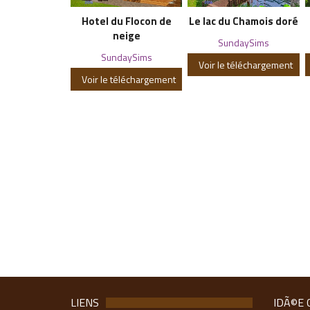
Hotel du Flocon de
Le lac du Chamois doré
neige
SundaySims
SundaySims
Voir le téléchargement
Voir le téléchargement
LIENS
IDÃ©E 