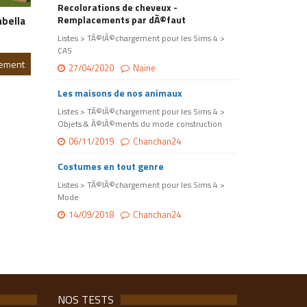
Recolorations de cheveux -
Remplacements par dÃ©faut
bella
Listes > TÃ©lÃ©chargement pour les Sims 4 >
CAS
gement
27/04/2020
Naine
Les maisons de nos animaux
Listes > TÃ©lÃ©chargement pour les Sims 4 >
Objets & Ã©lÃ©ments du mode construction
06/11/2019
Chanchan24
Costumes en tout genre
Listes > TÃ©lÃ©chargement pour les Sims 4 >
Mode
14/09/2018
Chanchan24
NOS TESTS