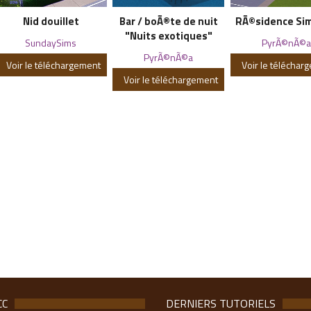
Nid douillet
Bar / boÃ®te de nuit
RÃ©sidence Sim
"Nuits exotiques"
SundaySims
PyrÃ©nÃ©a
PyrÃ©nÃ©a
Voir le téléchargement
Voir le téléchar
Voir le téléchargement
CC
DERNIERS TUTORIELS