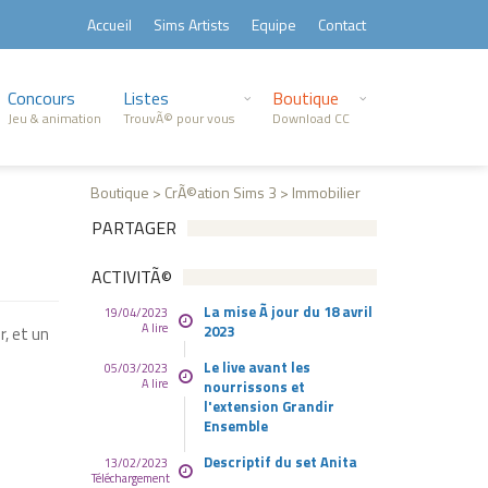
Accueil
Sims Artists
Equipe
Contact
Concours
Listes
Boutique
Jeu & animation
TrouvÃ© pour vous
Download CC
Boutique > CrÃ©ation Sims 3 > Immobilier
PARTAGER
ACTIVITÃ©
La mise Ã jour du 18 avril
19/04/2023
A lire
2023
r, et un
Le live avant les
05/03/2023
A lire
nourrissons et
l'extension Grandir
Ensemble
Descriptif du set Anita
13/02/2023
Téléchargement