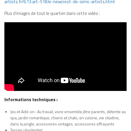
artists.fr/6.13.art-518.le-newcrest-de-sims-artists.html
Plus d'images de tout le quartier dans cette vidéo :
Informations techniques :
Jeu et Add-on : Au travail, vivre ensemble,être parents, détente au
spa, jardin romantique, chiens et chats, en cuisine, vie citadine,
dans la jungle, accessoires vintages, accessoires effrayants
Terrain résidentiel