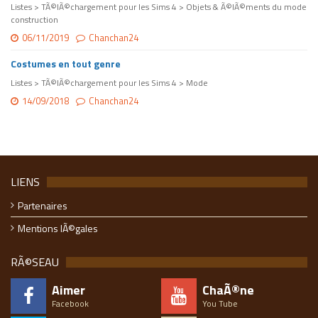
Listes > TÃ©lÃ©chargement pour les Sims 4 > Objets & Ã©lÃ©ments du mode
construction
06/11/2019
Chanchan24
Costumes en tout genre
Listes > TÃ©lÃ©chargement pour les Sims 4 > Mode
14/09/2018
Chanchan24
LIENS
Partenaires
Mentions lÃ©gales
RÃ©SEAU
Aimer
ChaÃ®ne
Facebook
You Tube