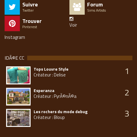
Suivre
Forum
Twitter
Sims Artists
Trouver
Voir
Pinterest
Instagram
IDÃ©E CC
1
Tops Louvre Style
Créateur : Delise
2
Esperanza
Créateur : PyrÃ©nÃ©a
3
Les rochers du mode debug
Créateur : Bloup