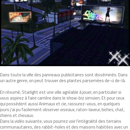
Dans toute la ville des panneaux publicitaires sont disséminés. Dans
un autre genre, on peut trouver des plantes parsemées de-ci de-là.
En résumé, Starlight est une ville agréable à jouer, en particulier si
vous aspirez à faire carrière dans le show-biz simsien. Et pour ceux
qui possèdent aussi Animaux et cie, rassurez-vous, en quelques
jours j'ai pu facilement observer oiseaux, raton-laveur, biches, chat,
chiens et chevaux.
Dans la vidéo suivante, vous pourrez voir l'intégralité des terrains
communautaires, des rabbit-holes et des maisons habitées avec un