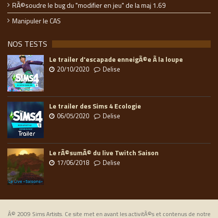
RÃ©soudre le bug du "modifier en jeu" de la maj 1.69
Manipuler le CAS
NOS TESTS
Le trailer d'escapade enneigÃ©e Ã la loupe
20/10/2020
Delise
Le trailer des Sims 4 Ecologie
06/05/2020
Delise
Le rÃ©sumÃ© du live Twitch Saison
17/06/2018
Delise
Â© 2009 Sims Artists. Ce site met en avant les activitÃ©s et contenus de notre