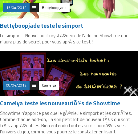
15/04/2012
Bettyboopjade
Bettyboopjade teste le simport
Le simport... Nouvel outil mystÃ©rieux de l'add-on Showtime qui
n'aura plus de secret pour vous aprÃ¨s ce test !
08/04/2012
Camelya
Camelya teste les nouveautÃ©s de Showtime
Showtime n'apporte pas que le gÃ©nie, le simport et les carriÃ¨res.
Comme chaque add-on, il a son petit lot de nouveautÃ©s qui sont
trÃ¨s apprÃ©ciables. Bien entendu toutes sont tournÃ©es vers
l'univers du jeu, comme vous pourrez le constater en lisant