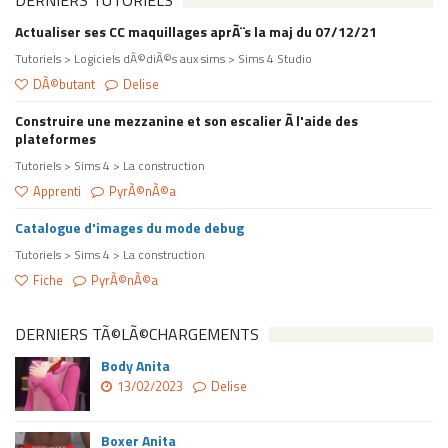
DERNIERS TUTORIELS
Actualiser ses CC maquillages aprÃ¨s la maj du 07/12/21
Tutoriels > Logiciels dÃ©diÃ©s aux sims > Sims 4 Studio
DÃ©butant
Delise
Construire une mezzanine et son escalier Ã l'aide des
plateformes
Tutoriels > Sims 4 > La construction
Apprenti
PyrÃ©nÃ©a
Catalogue d'images du mode debug
Tutoriels > Sims 4 > La construction
Fiche
PyrÃ©nÃ©a
DERNIERS TÃ©LÃ©CHARGEMENTS
Body Anita
13/02/2023
Delise
Boxer Anita