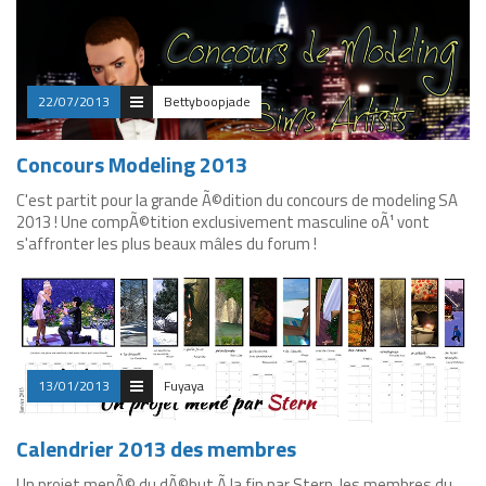
22/07/2013
Bettyboopjade
Concours Modeling 2013
C'est partit pour la grande Ã©dition du concours de modeling SA
2013 ! Une compÃ©tition exclusivement masculine oÃ¹ vont
s'affronter les plus beaux mâles du forum !
13/01/2013
Fuyaya
Calendrier 2013 des membres
Un projet menÃ© du dÃ©but Ã la fin par Stern, les membres du