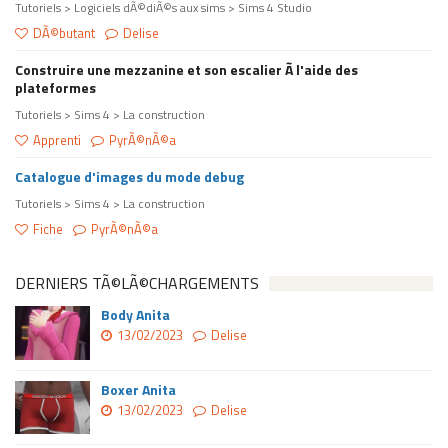
Tutoriels > Logiciels dÃ©diÃ©s aux sims > Sims 4 Studio
DÃ©butant
Delise
Construire une mezzanine et son escalier Ã l'aide des
plateformes
Tutoriels > Sims 4 > La construction
Apprenti
PyrÃ©nÃ©a
Catalogue d'images du mode debug
Tutoriels > Sims 4 > La construction
Fiche
PyrÃ©nÃ©a
DERNIERS TÃ©LÃ©CHARGEMENTS
Body Anita
13/02/2023
Delise
Boxer Anita
13/02/2023
Delise