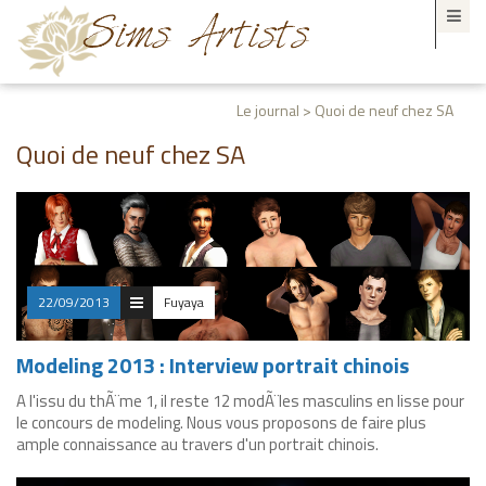
Le journal > Quoi de neuf chez SA
Quoi de neuf chez SA
22/09/2013
Fuyaya
Modeling 2013 : Interview portrait chinois
A l'issu du thÃ¨me 1, il reste 12 modÃ¨les masculins en lisse pour
le concours de modeling. Nous vous proposons de faire plus
ample connaissance au travers d'un portrait chinois.