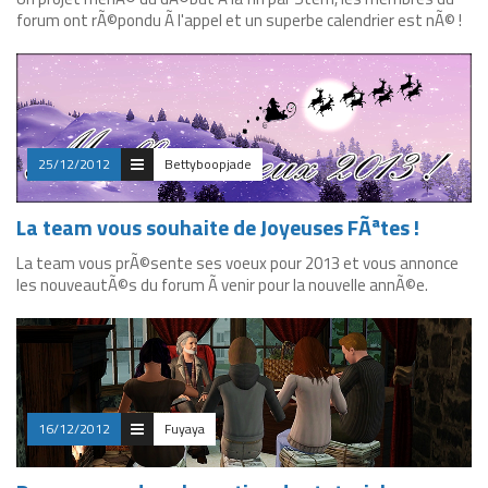
forum ont rÃ©pondu Ã l'appel et un superbe calendrier est nÃ© !
25/12/2012
Bettyboopjade
La team vous souhaite de Joyeuses FÃªtes !
La team vous prÃ©sente ses voeux pour 2013 et vous annonce
les nouveautÃ©s du forum Ã venir pour la nouvelle annÃ©e.
16/12/2012
Fuyaya