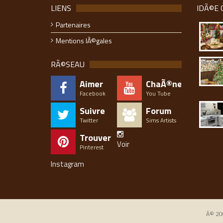
LIENS
IDÃ©E 
Partenaires
Mentions lÃ©gales
RÃ©SEAU
Aimer
ChaÃ®ne
Facebook
You Tube
Suivre
Forum
Twitter
Sims Artists
Trouver
Voir
Pinterest
Instagram
Â© 200