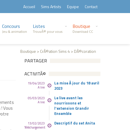
Accueil
Sims Artists
Equipe
Contact
Concours
Listes
Boutique
Jeu & animation
TrouvÃ© pour vous
Download CC
Boutique > CrÃ©ation Sims 4 > DÃ©coration
PARTAGER
ACTIVITÃ©
La mise Ã jour du 18 avril
19/04/2023
A lire
2023
Le live avant les
05/03/2023
rnements
A lire
nourrissons et
 ! Vous
l'extension Grandir
votre
Ensemble
Descriptif du set Anita
13/02/2023
Téléchargement