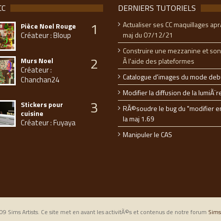
CC
DERNIERS TUTORIELS
1
Actualiser ses CC maquillages apr
Pièce Noel Rouge
Créateur : Bloup
maj du 07/12/21
Construire une mezzanine et son
2
Murs Noel
Ã l'aide des plateformes
Créateur :
Catalogue d'images du mode deb
Chanchan24
Modifier la diffusion de la lumiÃ¨r
3
Stickers pour
RÃ©soudre le bug du "modifier e
cuisine
la maj 1.69
Créateur : Fuyaya
Manipuler le CAS
9 Sims Artists. Ce site met en avant les activitÃ©s et contenus de notre forum
Sims 