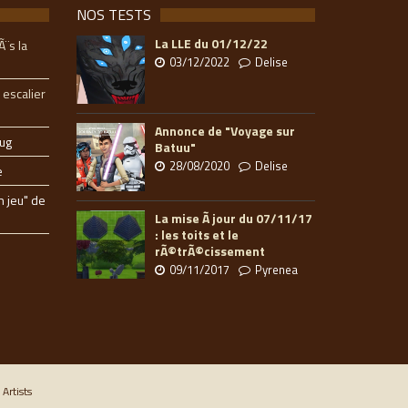
NOS TESTS
La LLE du 01/12/22
Ã¨s la
03/12/2022
Delise
 escalier
Annonce de "Voyage sur
ug
Batuu"
28/08/2020
Delise
e
n jeu" de
La mise Ã jour du 07/11/17
: les toits et le
rÃ©trÃ©cissement
09/11/2017
Pyrenea
Artists