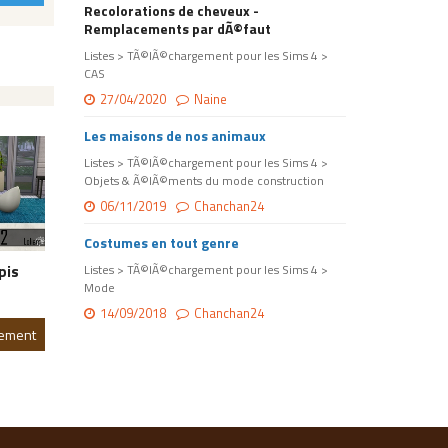
Recolorations de cheveux -
Remplacements par dÃ©faut
Listes > TÃ©lÃ©chargement pour les Sims 4 >
CAS
27/04/2020
Naine
Les maisons de nos animaux
Listes > TÃ©lÃ©chargement pour les Sims 4 >
Objets & Ã©lÃ©ments du mode construction
06/11/2019
Chanchan24
Costumes en tout genre
pis
Listes > TÃ©lÃ©chargement pour les Sims 4 >
Mode
14/09/2018
Chanchan24
gement