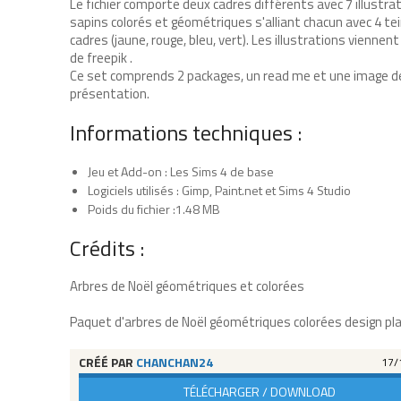
Le fichier comporte deux cadres différents avec 7 illustra
sapins colorés et géométriques s'alliant chacun avec 4 te
cadres (jaune, rouge, bleu, vert). Les illustrations viennent
de freepik .
Ce set comprends 2 packages, un read me et une image d
présentation.
Informations techniques :
Jeu et Add-on : Les Sims 4 de base
Logiciels utilisés : Gimp, Paint.net et Sims 4 Studio
Poids du fichier :1.48 MB
Crédits :
Arbres de Noël géométriques et colorées
Paquet d'arbres de Noël géométriques colorées design pl
CRÉÉ PAR
CHANCHAN24
17/
TÉLÉCHARGER / DOWNLOAD