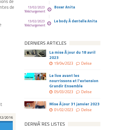
tions de
intes de
Boxer Anita
13/02/2023
Téléchargement
Le body Ã dentelle Anita
13/02/2023
e
Téléchargement
DERNIERS ARTICLES
La mise Ã jour du 18 avril
2023
19/04/2023
Delise
Le live avant les
nourrissons et l'extension
Grandir Ensemble
05/03/2023
Delise
Mise Ã jour 31 janvier 2023
at
01/02/2023
Delise
12/2016
DERNIÃ¨RES LISTES