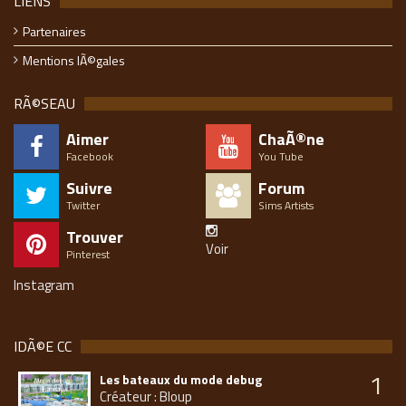
LIENS
Partenaires
Mentions lÃ©gales
RÃ©SEAU
Aimer
ChaÃ®ne
Facebook
You Tube
Suivre
Forum
Twitter
Sims Artists
Trouver
Voir
Pinterest
Instagram
IDÃ©E CC
1
Les bateaux du mode debug
Créateur : Bloup