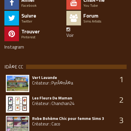
Facebook
You Tube
Suivre
Forum
Twitter
Sims Artists
Trouver
Voir
Pinterest
Instagram
IDÃ©E CC
1
Vert Lavande
Créateur : PyrÃ©nÃ©a
2
Les Fleurs De Maman
Créateur : Chanchan24
3
Robe Bohème Chic pour femme Sims 3
Créateur : Caco