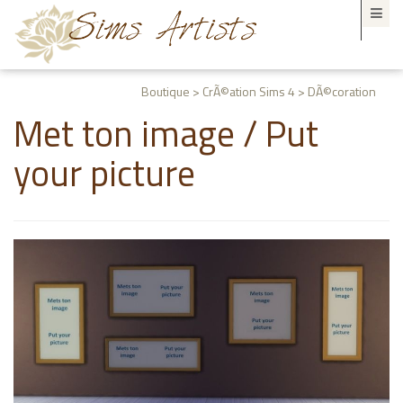
Boutique > CrÃ©ation Sims 4 > DÃ©coration
Met ton image / Put
your picture