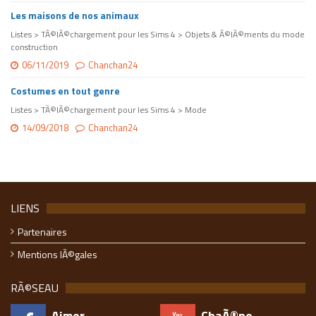
Les maisons de nos animaux
Listes > TÃ©lÃ©chargement pour les Sims 4 > Objets & Ã©lÃ©ments du mode
construction
06/11/2019
Chanchan24
Costumes en tout genre
Listes > TÃ©lÃ©chargement pour les Sims 4 > Mode
14/09/2018
Chanchan24
LIENS
Partenaires
Mentions lÃ©gales
RÃ©SEAU
Aimer
ChaÃ®ne