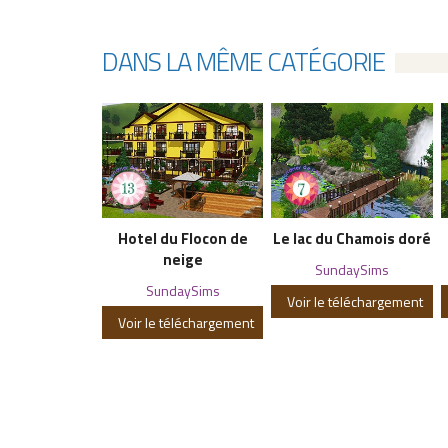
DANS LA MÊME CATÉGORIE
Hotel du Flocon de
Le lac du Chamois doré
neige
SundaySims
SundaySims
Voir le téléchargement
Voir le téléchargement