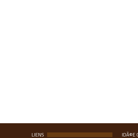
LIENS
IDÃ©E 