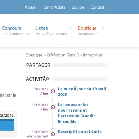
Accueil
Sims Artists
Equipe
Contact
Concours
Listes
Boutique
Jeu & animation
TrouvÃ© pour vous
Download CC
Boutique > CrÃ©ation Sims 3 > Immobilier
PARTAGER
ACTIVITÃ©
La mise Ã jour du 18 avril
19/04/2023
A lire
2023
és par le
Le live avant les
05/03/2023
A lire
nourrissons et
09/2012
l'extension Grandir
Ensemble
Descriptif du set Anita
13/02/2023
Téléchargement