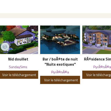
Nid douillet
Bar / boÃ®te de nuit
RÃ©sidence Sim
"Nuits exotiques"
SundaySims
PyrÃ©nÃ©a
PyrÃ©nÃ©a
Voir le téléchargement
Voir le téléchar
Voir le téléchargement