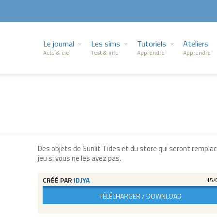
Le journal
Les sims
Tutoriels
Ateliers
Actu & cie
Test & info
Apprendre
Apprendre
Des objets de Sunlit Tides et du store qui seront remplac
jeu si vous ne les avez pas.
CRÉÉ PAR
IDJYA
15/
TÉLÉCHARGER / DOWNLOAD