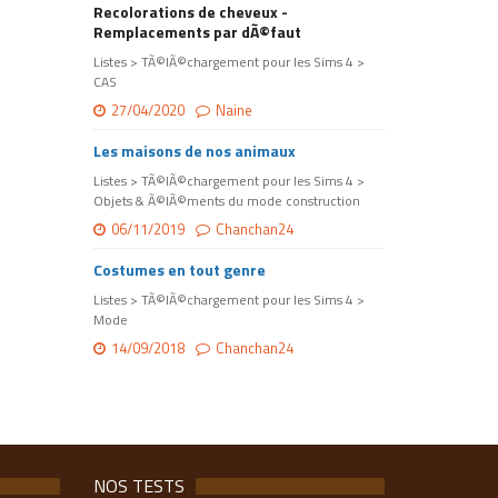
Recolorations de cheveux -
Remplacements par dÃ©faut
Listes > TÃ©lÃ©chargement pour les Sims 4 >
CAS
27/04/2020
Naine
Les maisons de nos animaux
Listes > TÃ©lÃ©chargement pour les Sims 4 >
Objets & Ã©lÃ©ments du mode construction
06/11/2019
Chanchan24
Costumes en tout genre
Listes > TÃ©lÃ©chargement pour les Sims 4 >
Mode
14/09/2018
Chanchan24
NOS TESTS