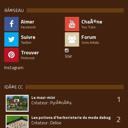
RÃ©SEAU
Aimer
ChaÃ®ne
Facebook
You Tube
Suivre
Forum
Twitter
Sims Artists
Trouver
Voir
Pinterest
Instagram
IDÃ©E CC
1
La maxi-mini
Créateur : PyrÃ©nÃ©a
2
Les potions d'herboristerie du mode debug
Créateur : Delise