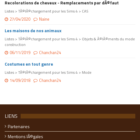
Recolorations de cheveux - Remplacements par dÃ©faut
Listes > TÃ©lÃ©chargement pour les Sims 4 > CAS
27/04/2020
Naine
Les maisons de nos animaux
Listes > TÃ©lÃ©chargement pour les Sims 4 > Objets & Ã©lÃ©ments du mode
construction
06/11/2019
Chanchan24
Costumes en tout genre
Listes > TÃ©lÃ©chargement pour les Sims 4 > Mode
14/09/2018
Chanchan24
LIENS
Partenaires
Mentions lÃ©gales