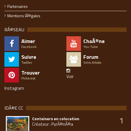
Partenaires
Mentions lÃ©gales
RÃ©SEAU
Aimer
ChaÃ®ne
Facebook
You Tube
Suivre
Forum
Twitter
Sims Artists
Trouver
Voir
Pinterest
Instagram
IDÃ©E CC
1
Containers en colocation
Créateur : PyrÃ©nÃ©a