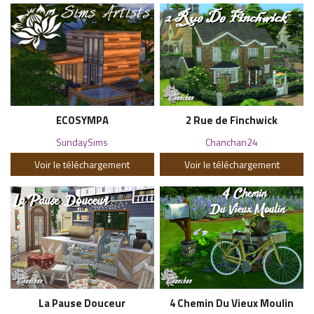
ECOSYMPA
2 Rue de Finchwick
SundaySims
Chanchan24
Voir le téléchargement
Voir le téléchargement
La Pause Douceur
4 Chemin Du Vieux Moulin