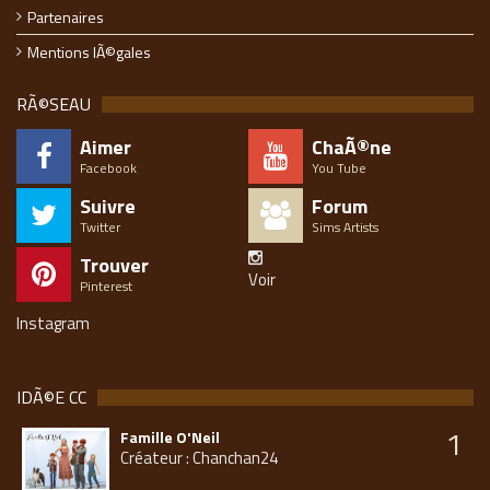
Partenaires
Mentions lÃ©gales
RÃ©SEAU
Aimer
ChaÃ®ne
Facebook
You Tube
Suivre
Forum
Twitter
Sims Artists
Trouver
Voir
Pinterest
Instagram
IDÃ©E CC
1
Famille O'Neil
Créateur : Chanchan24