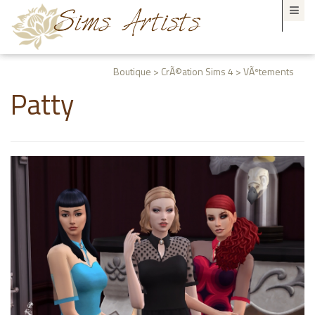
Boutique > CrÃ©ation Sims 4 > VÃªtements
Patty