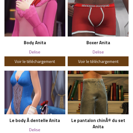
Body Anita
Boxer Anita
Delise
Delise
Voir le téléchargement
Voir le téléchargement
Le body Ã dentelle Anita
Le pantalon chinÃ© du set
Anita
Delise